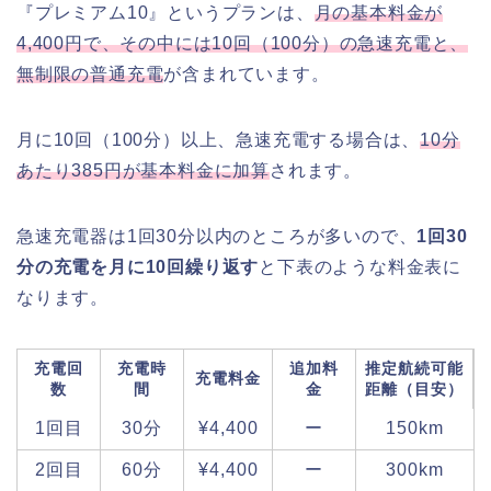
『プレミアム10』というプランは、
月の基本料金が
4,400円で、その中には10回（100分）の急速充電と、
無制限の普通充電
が含まれています。
月に10回（100分）以上、急速充電する場合は、
10分
あたり385円が基本料金に加算
されます。
急速充電器は1回30分以内のところが多いので、
1回30
分の充電を月に10回繰り返す
と下表のような料金表に
なります。
充電回
充電時
追加料
推定航続可能
充電料金
数
間
金
距離（目安）
1回目
30分
¥4,400
ー
150km
2回目
60分
¥4,400
ー
300km