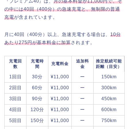
『プレミアム40』は、
月の基本料金が11,000円で、そ
の中には40回（400分）の急速充電と、無制限の普通
充電
が含まれています。
月に40回（400分）以上、急速充電する場合は、
10分
あたり275円が基本料金に加算
されます。
充電回
充電時
追加料
推定航続可能
充電料金
数
間
金
距離（目安）
1回目
30分
¥11,000
ー
150km
2回目
60分
¥11,000
ー
300km
3回目
90分
¥11,000
ー
450km
4回目
120分
¥11,000
ー
600km
5回目
150分
¥11,000
ー
750km