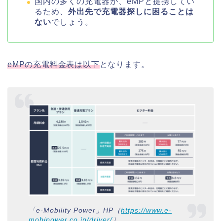
国内の多くの充電器が、eMPと提携してい
るため、
外出先で充電器探しに困ることは
ない
でしょう。
eMPの充電料金表は以下
となります。
「e-Mobility Power」HP（
https://www.e-
mobipower.co.jp/driver/
）