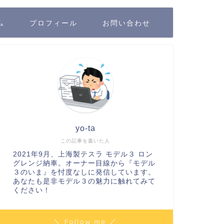
ム
プロフィール
お問い合わせ
yo-ta
この記事を書いた人
2021年9月、上海製テスラ モデル３ ロン
グレンジ納車。オーナー目線から『モデル
３のいま』を忖度なしに発信しています。
あなたも是非モデル３の魅力に触れてみて
ください！
＼ Follow me ／