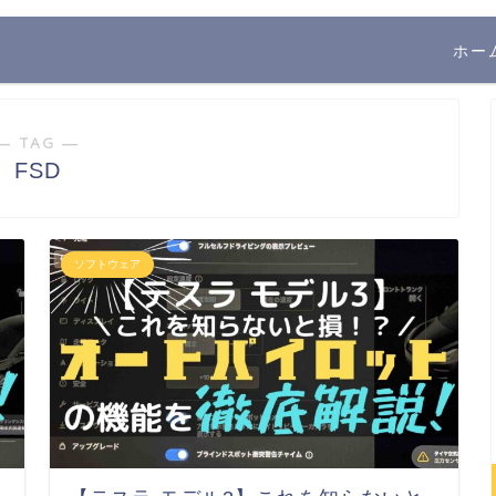
ホー
― TAG ―
FSD
ソフトウェア