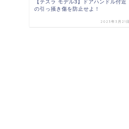
【テスラ モデル3】ドアハンドル付近
の引っ掻き傷を防止せよ！
2023年3月21