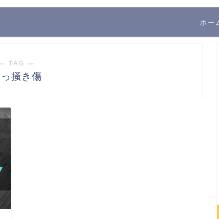
ホー
― TAG ―
引っ掻き傷