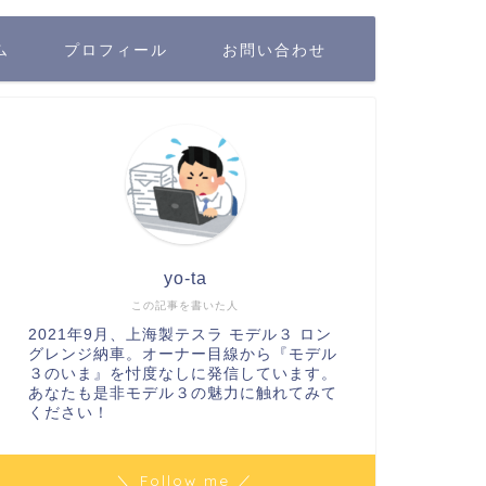
ム
プロフィール
お問い合わせ
yo-ta
この記事を書いた人
2021年9月、上海製テスラ モデル３ ロン
グレンジ納車。オーナー目線から『モデル
３のいま』を忖度なしに発信しています。
あなたも是非モデル３の魅力に触れてみて
ください！
＼ Follow me ／